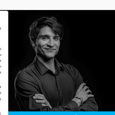
s
o
u
e
n
e
s
b
y
,